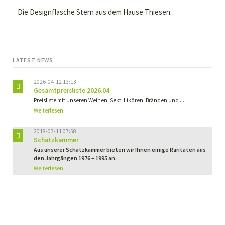
Die
Designflasche Stern
aus dem Hause Thiesen.
LATEST NEWS
2026-04-12 13:13
Gesamtpreisliste 2026.04
Preisliste mit unseren Weinen, Sekt, Likören, Bränden und ...
Weiterlesen …
2018-03-11 07:58
Schatzkammer
Aus unserer Schatzkammer bieten wir Ihnen einige Raritäten aus
den Jahrgängen 1976 – 1995 an.
Schatzkammer
Weiterlesen …